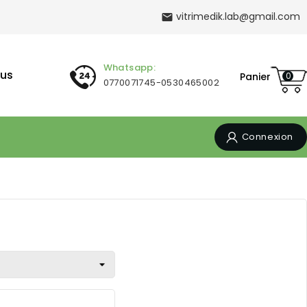
vitrimedik.lab@gmail.com

Whatsapp:
us
Panier
0
0770071745-0530465002
Connexion