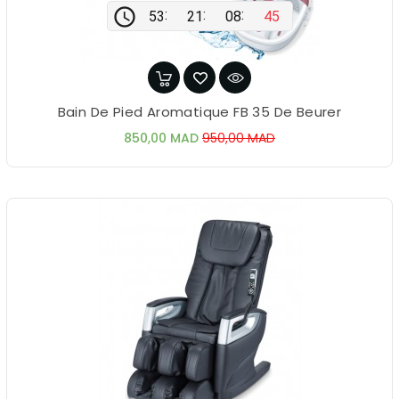
00
53
00
21
00
08
45
44
Bain De Pied Aromatique FB 35 De Beurer
Prix
Prix
850,00 MAD
950,00 MAD
de
base