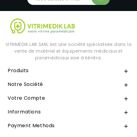
VITRIMEDIK LAB SARL est une société spécialisée dans la
vente de matériel et équipements médicaux et
paramédicaux sise à kénitra.
Produits

Notre Société

Votre Compte

Informations

Payment Methods
