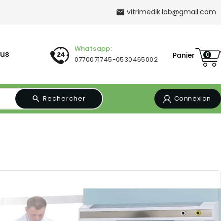
vitrimedik.lab@gmail.com

Whatsapp:
us
Panier
0
0770071745-0530465002
Rechercher
Connexion