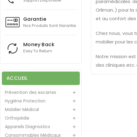
Support Disponible
paramédicales de 
Orliman..) pour l
et au confort des
Garantie
Nos Produits Sont Garantie
Chez nous, vous t
mobilier pour les 
Money Back
Easy To Return
Notre mission est
des cliniques etc.
ACCUEIL
Prévention des escarres

Hygiène Protection

Mobilier Médical

Orthopédie

Appareils Diagnostics

Consommables Médicaux
