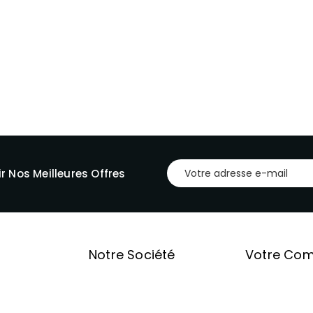
r Nos Meilleures Offres
Notre Société
Votre Co
ons
Livraison
Informatio
 produits
Mentions légales
personnelles