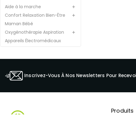
Aide à la marche

Confort Relaxation Bien-Être

Maman Bébé
Oxygénothérapie Aspiration

Appareils Électromédicaux
Inscrivez-Vous À Nos Newsletters Pour Recevoi
Produits
Promoti
Nouveaux