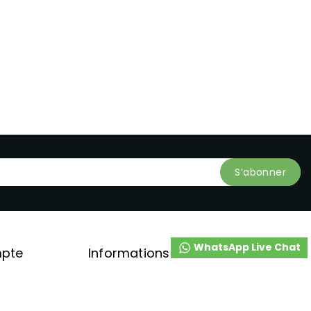
WhatsApp Live Chat
mpte
Informations
MAGASIN N° 2 REZ DE CHAUSSE

ns
LOTISSEMENT LE VALLON 1320 KÉNITRA
MAROC